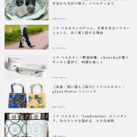
方法から当日の様子、ノベルティまで
語
を
1869
views
選
択
ミナ ペルホネンのデニム。日常を彩るバリエー
ションと、長く愛し続ける理由
1470
views
ミナ ペルホネン×野田琺瑯。chouchoが舞う
キッチン道具で、料理を楽しく
1154
views
【容量・使い道もご紹介】ミナペルホネン｜
glass flower ミニバッグ
892
views
ミナ ペルホネン「tambourine」のミニタン
ク。冬のランチを温める、小さな相棒
796
views