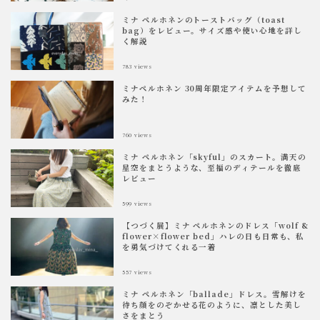
ミナ ペルホネンのトーストバッグ（toast
bag）をレビュー。サイズ感や使い心地を詳し
く解説
783
views
ミナペルホネン 30周年限定アイテムを予想して
みた！
760
views
ミナ ペルホネン「skyful」のスカート。満天の
星空をまとうような、至福のディテールを徹底
レビュー
599
views
【つづく展】ミナ ペルホネンのドレス「wolf &
flower×flower bed」ハレの日も日常も、私
を勇気づけてくれる一着
557
views
ミナ ペルホネン「ballade」ドレス。雪解けを
待ち顔をのぞかせる花のように、凛とした美し
さをまとう