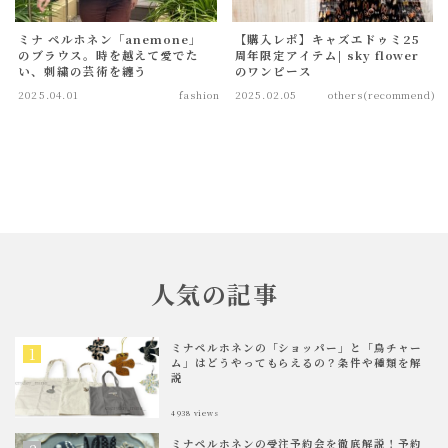
ショルダーバッグ
ミナ ペルホネン「anemone」
【購入レポ】キャズエドゥミ25
toast bag
のブラウス。時を越えて愛でた
周年限定アイテム| sky flower
い、刺繍の芸術を纏う
のワンピース
mini bag
2025.04.01
fashion
2025.02.05
others(recommend)
goods
動物クッション
table ware
others(goods)
人気の記事
others(recommend)
ミナペルホネンの「ショッパー」と「鳥チャー
ム」はどうやってもらえるの？条件や種類を解
all
説
4938
views
言
ミナペルホネンの受注予約会を徹底解説！予約