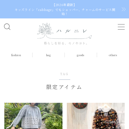
【2026年最新】
キッズライン「cabbage」でもショッパー、チャームのサービス開
始！
MENU
home
fashion
bag
goods
others
fashion
tops
TAG
dress（one piece）
限定アイテム
skirt
socks
bag
egg bag