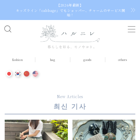
【2026年最新】
キッズライン「cabbage」でもショッパー、チャームのサービス開
始！
C
h
o
o
fashion
bag
goods
others
s
e
a
l
a
New Articles
n
최신 기사
g
u
a
g
e