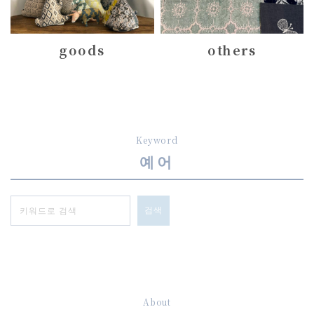
goods
others
Keyword
예어
검색
About