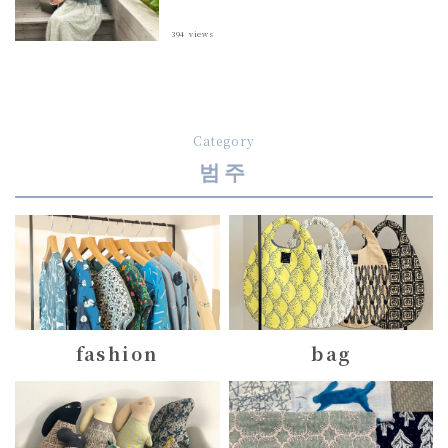
394
views
Category
범주
fashion
bag