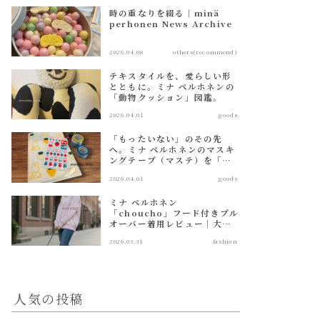
時の重なりを綴る｜minä
perhonen News Archive
2026.04.08
others(recommend)
テキスタイルを、愛らしい形
とともに。ミナ ペルホネンの
「動物クッション」図鑑。
2026.04.01
goods
「もったいない」のその先
へ。ミナ ペルホネンのマスキ
ングテープ（マステ）を「大
人のシール帳」で愛でる方
2026.04.01
goods
法。
ミナ ペルホネン
「choucho」フード付きプル
オーバー着用レビュー｜大人
に似合う薄ピンクパーカーの
2026.03.31
fashion
魅力
人気の投稿