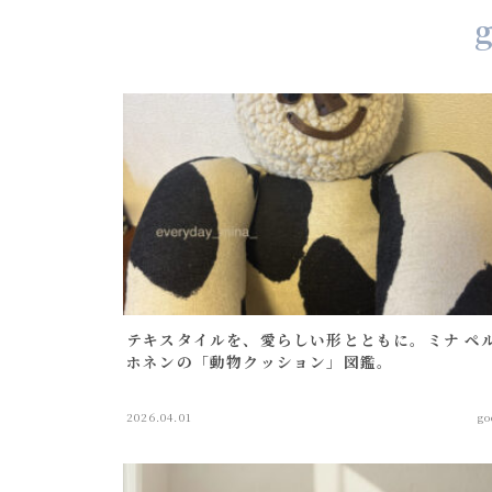
bag
sock
egg bag
ショルダーバッグ
toast bag
mini bag
goods
動物クッション
table ware
テキスタイルを、愛らしい形とともに。ミナ ペ
others(goods)
ホネンの「動物クッション」図鑑。
2026.04.01
go
others(recommend)
all