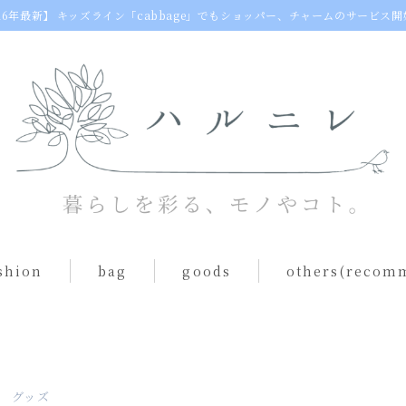
26年最新】
キッズライン「cabbage」でもショッパー、チャームのサービス開
shion
bag
goods
others(recom
egg bag
動物クッション
s（one piece）
ショルダーバッグ
table ware
toast bag
others(goods)
グッズ