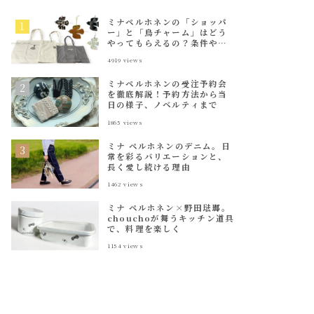
ミナペルホネンの「ショッパ
ー」と「鳥チャーム」はどう
やってもらえるの？条件や種
類を解説
4919
views
ミナペルホネンの受注予約会
を徹底解説！予約方法から当
日の様子、ノベルティまで
1865
views
ミナ ペルホネンのデニム。日
常を彩るバリエーションと、
長く愛し続ける理由
1462
views
ミナ ペルホネン×野田琺瑯。
chouchoが舞うキッチン道具
で、料理を楽しく
1154
views