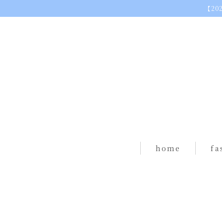
【20
home
fashion
tops
home
fa
dress（one piece）
tops
skirt
dres
socks
skirt