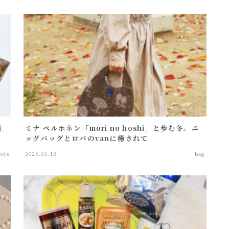
直
ミナ ペルホネン「mori no hoshi」と歩む冬。エ
ッグバッグとロバのvanに癒されて
ods
2026.02.12
bag