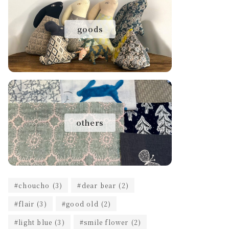
goods
others
choucho
(3)
dear bear
(2)
flair
(3)
good old
(2)
light blue
(3)
smile flower
(2)