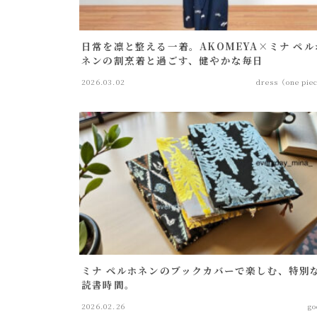
日常を凛と整える一着。AKOMEYA×ミナ ペル
ネンの割烹着と過ごす、健やかな毎日
2026.03.02
dress（one pie
ミナ ペルホネンのブックカバーで楽しむ、特別
読書時間。
2026.02.26
go