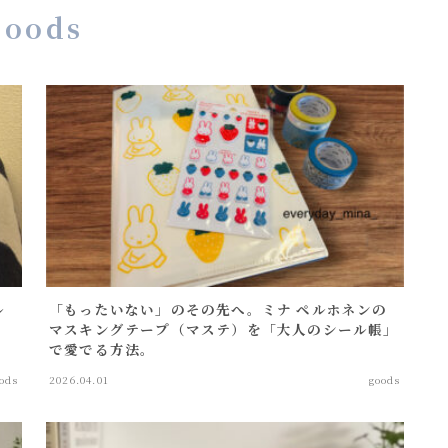
goods
s
mini bag
ル
「もったいない」のその先へ。ミナ ペルホネンの
マスキングテープ（マステ）を「大人のシール帳」
で愛でる方法。
ods
2026.04.01
goods