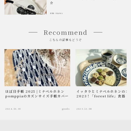
介
484
views
Recommend
こちらの記事もどうぞ
ほぼ日手帳 2025 |ミナペルホネン
イッタラとミナペルホネンのコ
pomppiaのカズンサイズ手帳カバー
2023！「forest life」食器
2024.10.30
goods
2023.12.08