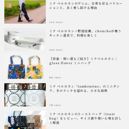
ミナ ペルホネンのデニム。日常を彩るバリエー
ションと、長く愛し続ける理由
1471
views
ミナ ペルホネン×野田琺瑯。chouchoが舞う
キッチン道具で、料理を楽しく
1154
views
【容量・使い道もご紹介】ミナペルホネン｜
glass flower ミニバッグ
892
views
ミナ ペルホネン「tambourine」のミニタン
ク。冬のランチを温める、小さな相棒
796
views
ミナ ペルホネンのトーストバッグ（toast
bag）をレビュー。サイズ感や使い心地を詳し
く解説