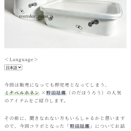
ショルダーバッグ
toast bag
mini bag
goods
動物クッション
＜Language＞
table ware
＜
others(goods)
L
a
今回は販売になっても即完売となってしまう、
n
others(recommend)
ミナペルホネン
×
野田琺瑯
（のだほうろう）の人気
g
のアイテムをご紹介します。
u
all
a
その前に、聞きなれない方もいらしゃるかと思います
g
ので、今回コラボとなった「
野田琺瑯
」についてお話
e
言