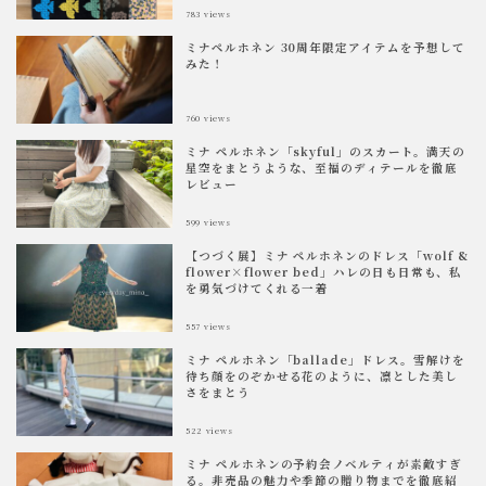
783
views
ミナペルホネン 30周年限定アイテムを予想して
みた！
760
views
ミナ ペルホネン「skyful」のスカート。満天の
星空をまとうような、至福のディテールを徹底
レビュー
599
views
【つづく展】ミナ ペルホネンのドレス「wolf &
flower×flower bed」ハレの日も日常も、私
を勇気づけてくれる一着
557
views
ミナ ペルホネン「ballade」ドレス。雪解けを
待ち顔をのぞかせる花のように、凛とした美し
さをまとう
522
views
ミナ ペルホネンの予約会ノベルティが素敵すぎ
る。非売品の魅力や季節の贈り物までを徹底紹