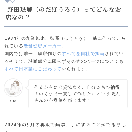
野田琺瑯（のだほうろう）ってどんなお
店なの？
1934年の創業以来、琺瑯（ほうろう）一筋に作ってこら
れている
老舗琺瑯メーカー
。

国内では唯一、琺瑯作りの
すべてを自社で担当
されてい
るそうで、琺瑯部分に限らずその他のパーツについても
すべて日本製にこだわって
おられます。
作るからには妥協なく
、
自分たちで納得
のいくまで一貫して作りたいという職人
さんの心意気を感じます
！
Oto
2024年の9月の再販
で無事、手にすることができまし