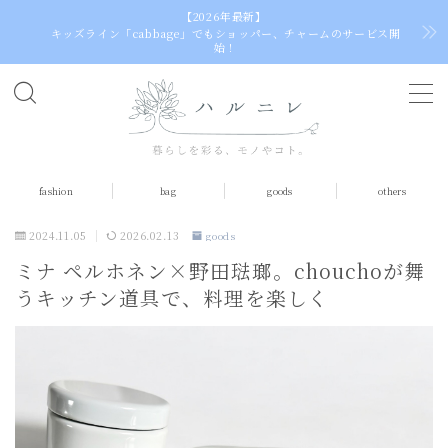
【2026年最新】
キッズライン「cabbage」でもショッパー、チャームのサービス開
始！
MENU
home
fashion
bag
goods
others
fashion
tops
2024.11.05
2026.02.13
goods
ミナ ペルホネン×野田琺瑯。chouchoが舞
dress（one piece）
うキッチン道具で、料理を楽しく
skirt
socks
bag
egg bag