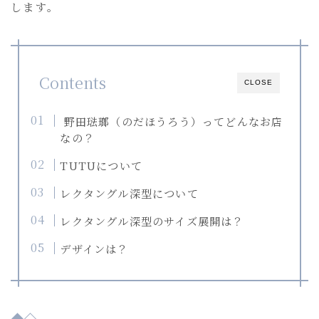
します。
語
＞
を
選
択
Contents
CLOSE
野田琺瑯（のだほうろう）ってどんなお店
なの？
TUTUについて
レクタングル深型について
レクタングル深型のサイズ展開は？
デザインは？