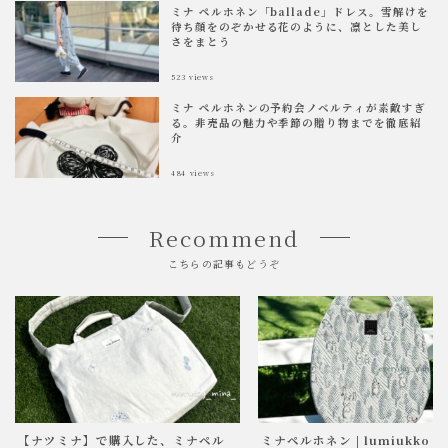
ミナ ペルホネン「ballade」ドレス。雪解けを
待ち顔をのぞかせる花のように、凛とした美し
さをまとう
523
views
ミナ ペルホネンの予約会ノベルティが素敵すぎ
る。非売品の魅力や季節の贈り物までを徹底紹
介
484
views
Recommend
こちらの記事もどうぞ
【ナツミナ】で購入した、ミナペル
ミナペルホネン | lumiukko の