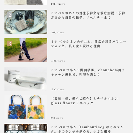
4941
views
ミナペルホネンの受注予約会を徹底解説！予約
方法から当日の様子、ノベルティまで
1869
views
ミナ ペルホネンのデニム。日常を彩るバリエー
ションと、長く愛し続ける理由
1488
views
ミナ ペルホネン×野田琺瑯。chouchoが舞う
キッチン道具で、料理を楽しく
1156
views
【容量・使い道もご紹介】ミナペルホネン｜
glass flower ミニバッグ
893
views
ミナ ペルホネン「tambourine」のミニタン
ク。冬のランチを温める、小さな相棒