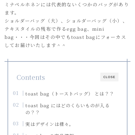
a
ミナペルホネンには代表的ないくつかのバッグがあり
ショルダーバッグ
n
ます。
toast bag
g
ショルダーバッグ（大）、ショルダーバッグ（小）、
u
mini bag
テキスタイルの残布で作るegg bag、mini
a
bag・・・今回はその中でもtoast bagにフォーカス
g
goods
してお届けいたします＾＾
e
動物クッション
＞
table ware
Contents
others(goods)
CLOSE
others(recommend)
toast bag（トーストバッグ） とは？？
toast bag にはどのくらいものが入る
all
の？？
実はデザインは様々。
言