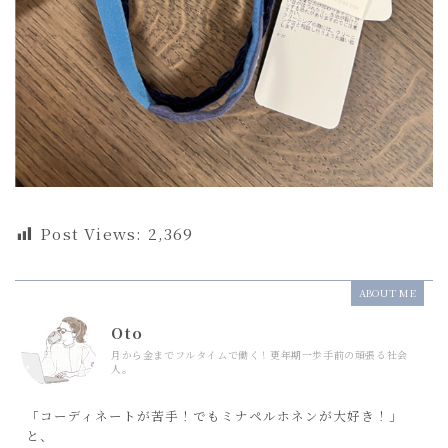
Post Views:
2,369
ABOUT ME
Oto
月から金までフルタイムで働く！更年期一歩手前の頑張る社会
人。
「コーディネートが苦手！でもミナペルホネンが大好き！」
と、