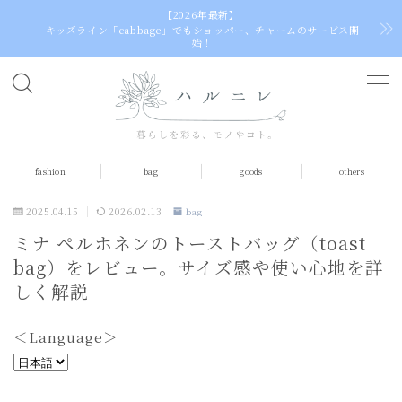
【2026年最新】
キッズライン「cabbage」でもショッパー、チャームのサービス開
始！
MENU
home
fashion
bag
goods
others
fashion
tops
2025.04.15
2026.02.13
bag
ミナ ペルホネンのトーストバッグ（toast
dress（one piece）
bag）をレビュー。サイズ感や使い心地を詳
skirt
しく解説
socks
＜Language＞
bag
＜
L
egg bag