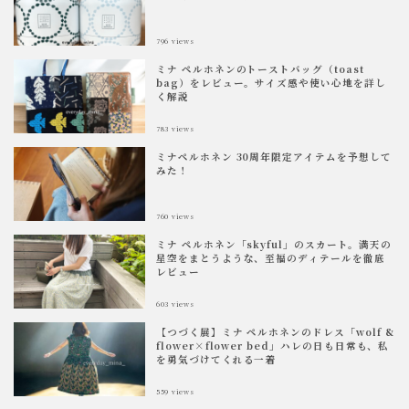
796
views
ミナ ペルホネンのトーストバッグ（toast
bag）をレビュー。サイズ感や使い心地を詳し
く解説
783
views
ミナペルホネン 30周年限定アイテムを予想して
みた！
760
views
ミナ ペルホネン「skyful」のスカート。満天の
星空をまとうような、至福のディテールを徹底
レビュー
603
views
【つづく展】ミナ ペルホネンのドレス「wolf &
flower×flower bed」ハレの日も日常も、私
を勇気づけてくれる一着
559
views