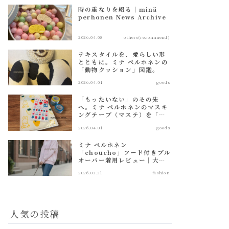
時の重なりを綴る｜minä
perhonen News Archive
2026.04.08
others(recommend)
テキスタイルを、愛らしい形
とともに。ミナ ペルホネンの
「動物クッション」図鑑。
2026.04.01
goods
「もったいない」のその先
へ。ミナ ペルホネンのマスキ
ングテープ（マステ）を「大
人のシール帳」で愛でる方
2026.04.01
goods
法。
ミナ ペルホネン
「choucho」フード付きプル
オーバー着用レビュー｜大人
に似合う薄ピンクパーカーの
2026.03.31
fashion
魅力
人気の投稿