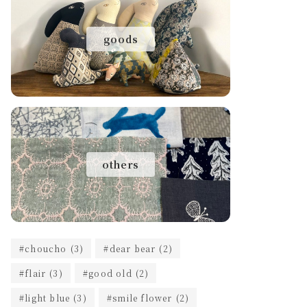
goods
others
choucho
(3)
dear bear
(2)
flair
(3)
good old
(2)
light blue
(3)
smile flower
(2)