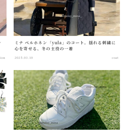
シ
ミナ ペルホネン「yula」のコート。揺れる刺繍に
心を寄せる、冬の主役の一着
hion
2025.03.10
coat