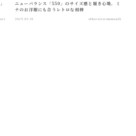
ム」
ニューバランス「550」のサイズ感と履き心地。ミ
ナのお洋服にも合うレトロな相棒
her)
2025.03.01
others(recommend)