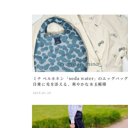
bag
sock
egg bag
ショルダーバッグ
toast bag
mini bag
goods
動物クッション
ミナ ペルホネン「soda water」のエッグバッ
table ware
日常に光を添える、爽やかな水玉模様
others(goods)
2025.03.25
others(recommend)
all