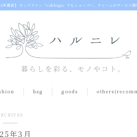
26年最新】
キッズライン「cabbage」でもショッパー、チャームのサービス開
shion
bag
goods
others(recom
egg bag
動物クッション
ARCHIVES
s（one piece）
ショルダーバッグ
table ware
025年3月
toast bag
others(goods)