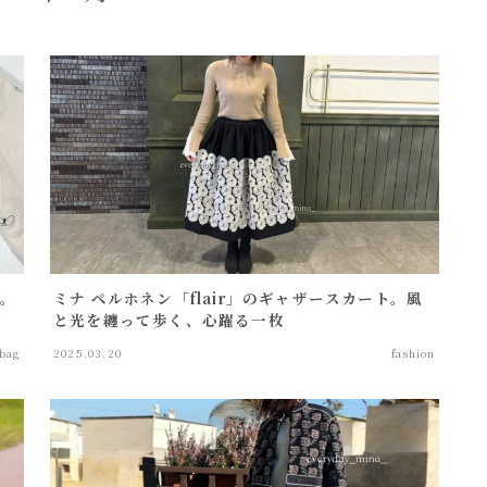
s
mini bag
グ。
ミナ ペルホネン「flair」のギャザースカート。風
と光を纏って歩く、心躍る一枚
bag
2025.03.20
fashion