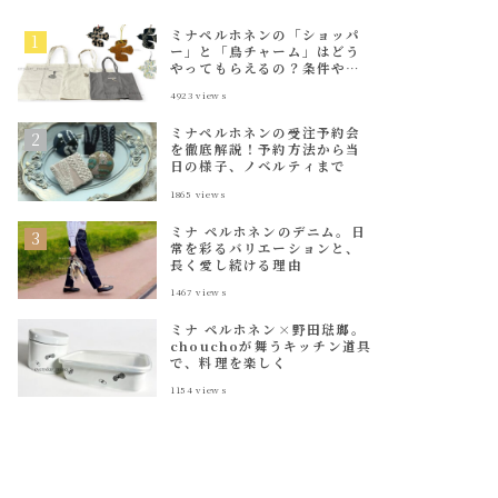
ミナペルホネンの「ショッパ
ー」と「鳥チャーム」はどう
やってもらえるの？条件や種
類を解説
4923
views
ミナペルホネンの受注予約会
を徹底解説！予約方法から当
日の様子、ノベルティまで
1865
views
ミナ ペルホネンのデニム。日
常を彩るバリエーションと、
長く愛し続ける理由
1467
views
ミナ ペルホネン×野田琺瑯。
chouchoが舞うキッチン道具
で、料理を楽しく
1154
views