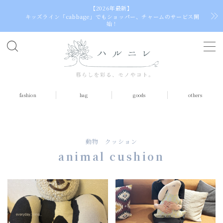
【2026年最新】
キッズライン「cabbage」でもショッパー、チャームのサービス開
始！
MENU
home
fashion
bag
goods
others
fashion
tops
dress（one piece）
動物 クッション
skirt
animal cushion
socks
bag
egg bag