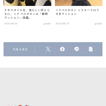
ショルダーバッグ
テキスタイルを、愛らしい形とと
ミナペルホネン シトルーナのう
toast bag
もに。ミナ ペルホネンの「動物
さぎクッション
クッション」図鑑。
mini bag
2026.04.01
goods
2024.08.15
goods
goods
動物クッション
SHARE
table ware
others(goods)
others(recommend)
all
言