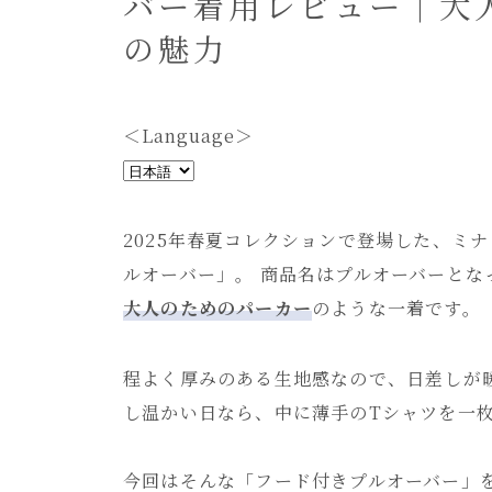
バー着用レビュー｜大
bag
sock
の魅力
egg bag
ショルダーバッグ
＜Language＞
toast bag
＜
mini bag
L
a
2025年春夏コレクションで登場した、ミナ ペ
goods
n
ルオーバー」。 商品名はプルオーバーと
動物クッション
g
大人のためのパーカー
のような一着です。
table ware
u
others(goods)
a
程よく厚みのある生地感なので、日差しが
g
し温かい日なら、中に薄手のTシャツを一
others(recommend)
e
＞
今回はそんな「フード付きプルオーバー」
all