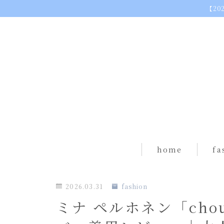
【20
home
fashion
tops
home
fa
dress（one piece）
tops
skirt
2026.03.31
fashion
dres
socks
ミナ ペルホネン「cho
skirt