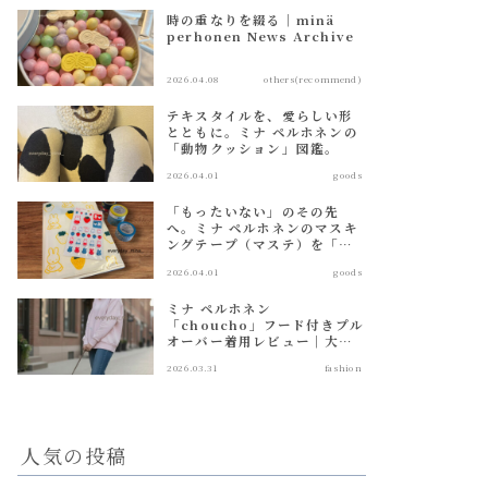
時の重なりを綴る｜minä
perhonen News Archive
2026.04.08
others(recommend)
テキスタイルを、愛らしい形
とともに。ミナ ペルホネンの
「動物クッション」図鑑。
2026.04.01
goods
「もったいない」のその先
へ。ミナ ペルホネンのマスキ
ングテープ（マステ）を「大
人のシール帳」で愛でる方
2026.04.01
goods
法。
ミナ ペルホネン
「choucho」フード付きプル
オーバー着用レビュー｜大人
に似合う薄ピンクパーカーの
2026.03.31
fashion
魅力
人気の投稿