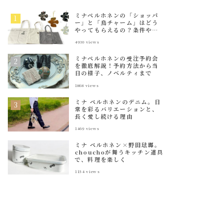
ミナペルホネンの「ショッパ
ー」と「鳥チャーム」はどう
やってもらえるの？条件や種
類を解説
4930
views
ミナペルホネンの受注予約会
を徹底解説！予約方法から当
日の様子、ノベルティまで
1868
views
ミナ ペルホネンのデニム。日
常を彩るバリエーションと、
長く愛し続ける理由
1469
views
ミナ ペルホネン×野田琺瑯。
chouchoが舞うキッチン道具
で、料理を楽しく
1154
views