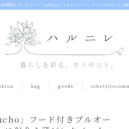
26年最新】
キッズライン「cabbage」でもショッパー、チャームのサービス開
shion
bag
goods
others(recom
egg bag
動物クッション
s（one piece）
ショルダーバッグ
table ware
ucho」フード付きプルオー
toast bag
others(goods)