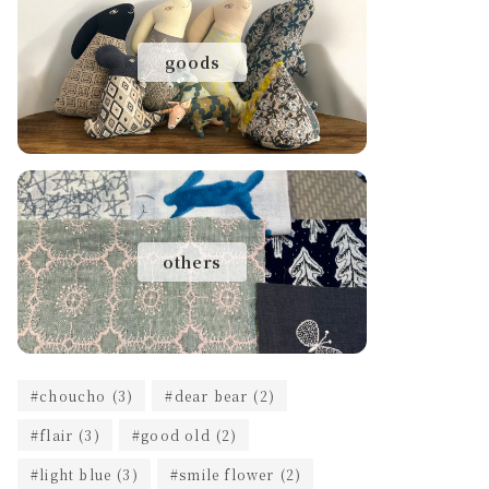
goods
others
choucho
(3)
dear bear
(2)
flair
(3)
good old
(2)
light blue
(3)
smile flower
(2)