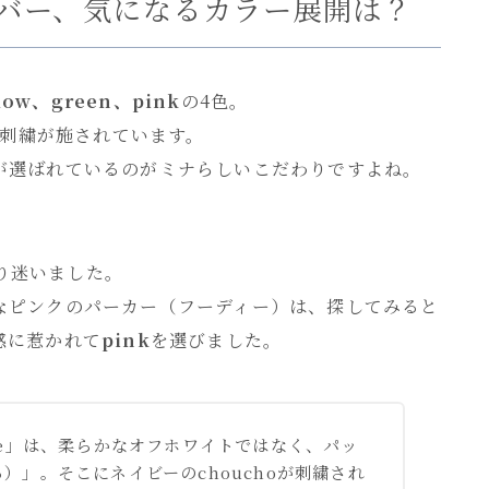
バー、気になるカラー展開は？
llow、green、pink
の4色。
の刺繍が施されています。
が選ばれているのがミナらしいこだわりですよね。
なり迷いました。
なピンクのパーカー（フーディー）は、探してみると
感に惹かれて
pink
を選びました。
te」は、柔らかなオフホワイトではなく、パッ
）」。そこにネイビーのchouchoが刺繍され