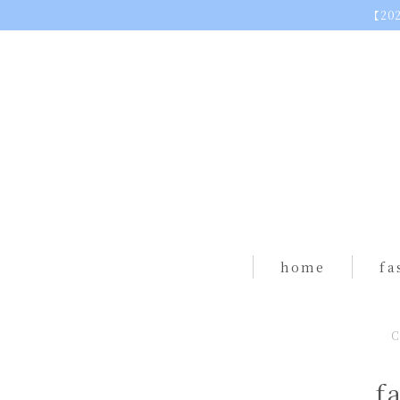
【20
home
fa
tops
dres
f
skirt