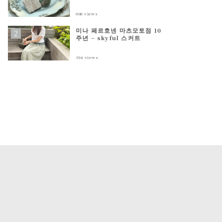
608
views
미나 페르호넨 마츠모토점 10
주년 – skyful 스커트
394
views