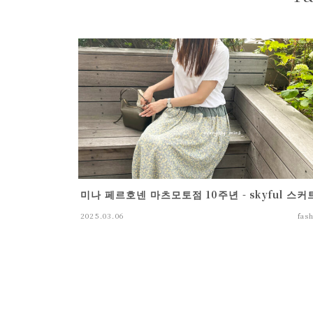
sock
미나 페르호넨 마츠모토점 10주년 - skyful 스커
2025.03.06
fas