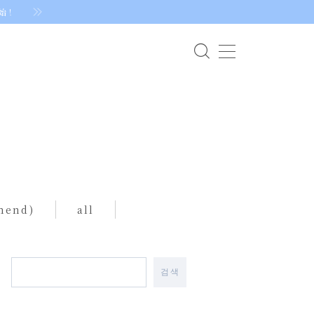
始！
mend)
all
검색