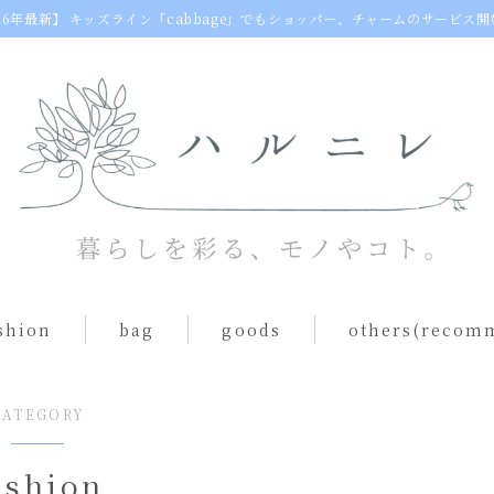
26年最新】
キッズライン「cabbage」でもショッパー、チャームのサービス開
shion
bag
goods
others(recom
egg bag
animal cushion
CATEGORY
s（one piece）
shoulder bag
table ware
ashion
toast bag
others(goods)