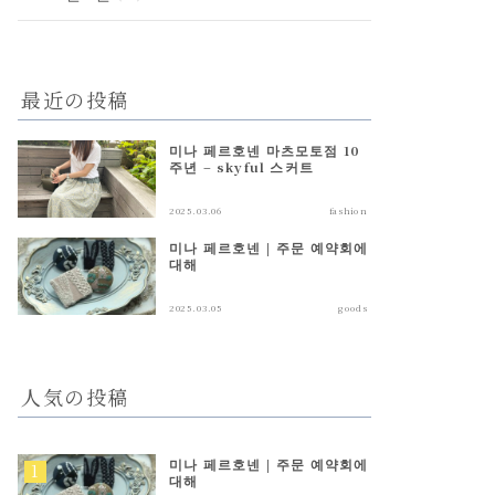
最近の投稿
미나 페르호넨 마츠모토점 10
주년 – skyful 스커트
2025.03.06
fashion
미나 페르호넨 | 주문 예약회에
대해
2025.03.05
goods
人気の投稿
미나 페르호넨 | 주문 예약회에
대해