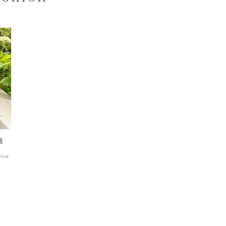
s
mini bag
트
hion