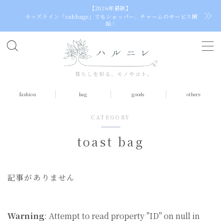
【2026年最新】
キッズライン「cabbage」でもショッパー、チャームのサービス開
始！
C
h
o
o
fashion
bag
goods
others
s
e
CATEGORY
a
l
toast bag
a
n
g
記事がありません
u
a
g
e
Warning
: Attempt to read property "ID" on null in