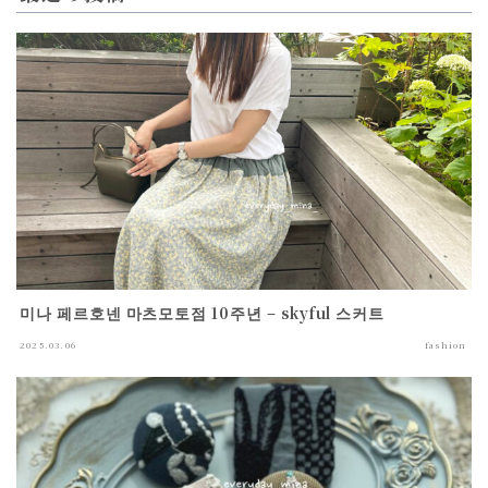
미나 페르호넨 마츠모토점 10주년 – skyful 스커트
2025.03.06
fashion