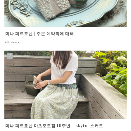
미나 페르호넨 | 주문 예약회에 대해
608
views
미나 페르호넨 마츠모토점 10주년 – skyful 스커트