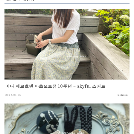
미나 페르호넨 마츠모토점 10주년 – skyful 스커트
2025.03.06
fashion