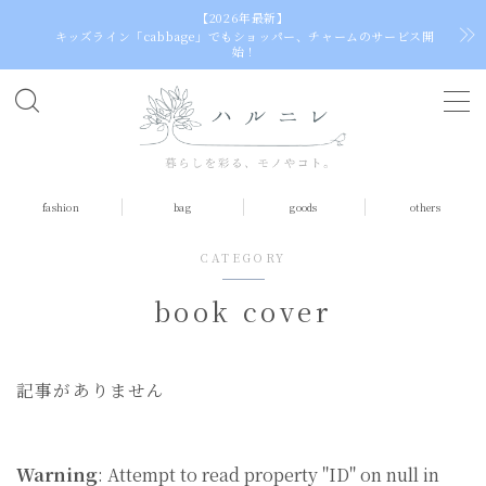
【2026年最新】
キッズライン「cabbage」でもショッパー、チャームのサービス開
始！
C
h
o
o
fashion
bag
goods
others
s
e
CATEGORY
a
l
book cover
a
n
g
記事がありません
u
a
g
e
Warning
: Attempt to read property "ID" on null in