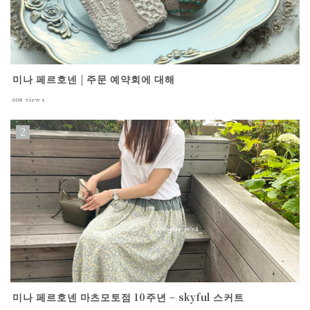
미나 페르호넨 | 주문 예약회에 대해
608
views
미나 페르호넨 마츠모토점 10주년 – skyful 스커트