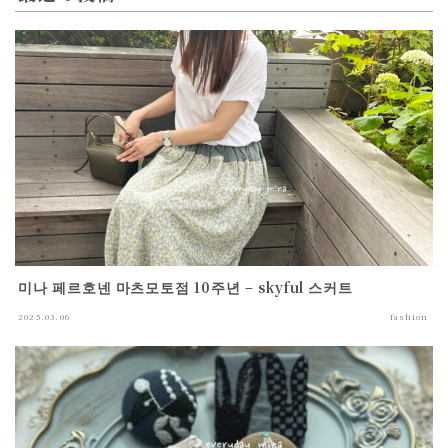
미나 페르호넨 마츠모토점 10주년 – skyful 스커트
2025.03.06
fashion