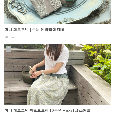
미나 페르호넨 | 주문 예약회에 대해
608
views
미나 페르호넨 마츠모토점 10주년 – skyful 스커트