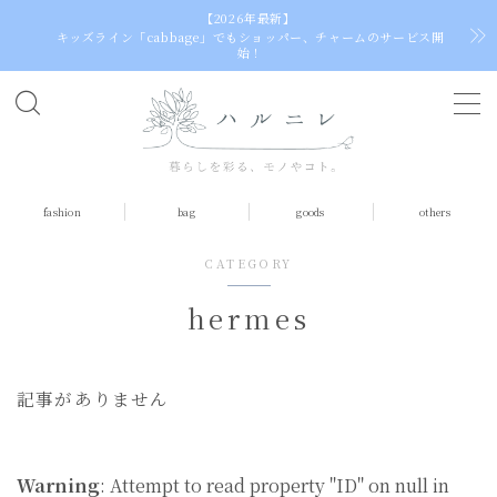
【2026年最新】
キッズライン「cabbage」でもショッパー、チャームのサービス開
始！
C
h
o
o
fashion
bag
goods
others
s
e
CATEGORY
a
l
hermes
a
n
g
記事がありません
u
a
g
e
Warning
: Attempt to read property "ID" on null in