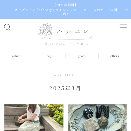
【2026年最新】
キッズライン「cabbage」でもショッパー、チャームのサービス開
始！
选
择
语
言
fashion
bag
goods
others
ARCHIVES
2025年3月