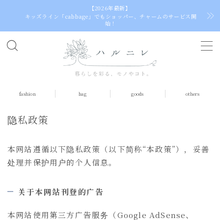
【2026年最新】
キッズライン「cabbage」でもショッパー、チャームのサービス開
始！
选
择
语
言
fashion
bag
goods
others
隐私政策
本网站遵循以下隐私政策（以下简称“本政策”），妥善
处理并保护用户的个人信息。
关于本网站刊登的广告
本网站使用第三方广告服务（Google AdSense、