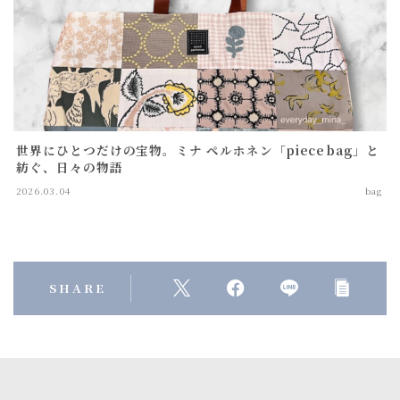
ショルダーバッグ
toast bag
mini bag
goods
世界にひとつだけの宝物。ミナ ペルホネン「piece bag」と
動物クッション
紡ぐ、日々の物語
table ware
2026.03.04
bag
others(goods)
others(recommend)
SHARE
all
言