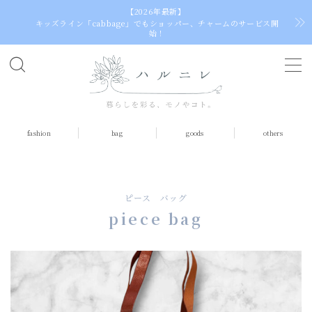
【2026年最新】
キッズライン「cabbage」でもショッパー、チャームのサービス開
始！
MENU
home
fashion
bag
goods
others
fashion
tops
dress（one piece）
ピース バッグ
skirt
piece bag
socks
bag
egg bag