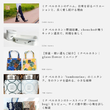
ミナ ペルホネンのデニム。日常を彩るバリエー
ションと、長く愛し続ける理由
1466
views
ミナ ペルホネン×野田琺瑯。chouchoが舞う
キッチン道具で、料理を楽しく
1154
views
【容量・使い道もご紹介】ミナペルホネン｜
glass flower ミニバッグ
890
views
ミナ ペルホネン「tambourine」のミニタン
ク。冬のランチを温める、小さな相棒
796
views
ミナ ペルホネンのトーストバッグ（toast
bag）をレビュー。サイズ感や使い心地を詳し
く解説