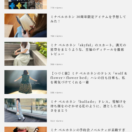
779
views
ミナペルホネン 30周年限定アイテムを予想して
みた！
760
views
ミナ ペルホネン「skyful」のスカート。満天の
星空をまとうような、至福のディテールを徹底
レビュー
599
views
【つづく展】ミナ ペルホネンのドレス「wolf &
flower×flower bed」ハレの日も日常も、私
を勇気づけてくれる一着
556
views
ミナ ペルホネン「ballade」ドレス。雪解けを
待ち顔をのぞかせる花のように、凛とした美し
さをまとう
522
views
ミナ ペルホネンの予約会ノベルティが素敵すぎ