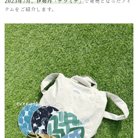
2023年7月、伊勢丹「ナツミナ」
で発売となったアイ
語
g
テムをご紹介します。
を
u
選
a
択
g
e
＞