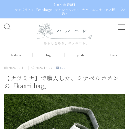
【2026年最新】
キッズライン「cabbage」でもショッパー、チャームのサービス開
始！
MENU
home
fashion
bag
goods
others
fashion
tops
2024.09.19
2024.12.27
bag
【ナツミナ】で購入した、ミナペルホネン
dress（one piece）
の「kaari bag」
skirt
socks
bag
egg bag