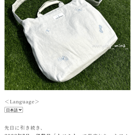
ショルダーバッグ
toast bag
mini bag
goods
動物クッション
table ware
others(goods)
others(recommend)
＜Language＞
＜
all
L
a
先日に引き続き、
n
言