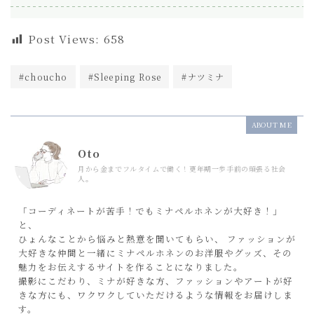
Post Views:
658
#choucho
#Sleeping Rose
#ナツミナ
ABOUT ME
Oto
月から金までフルタイムで働く！更年期一歩手前の頑張る社会
人。
「コーディネートが苦手！でもミナペルホネンが大好き！」
と、
ひょんなことから悩みと熱意を聞いてもらい、 ファッションが
大好きな仲間と一緒にミナペルホネンのお洋服やグッズ、その
魅力をお伝えするサイトを作ることになりました。
撮影にこだわり、ミナが好きな方、ファッションやアートが好
きな方にも、ワクワクしていただけるような情報をお届けしま
す。