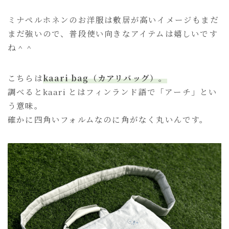
ミナペルホネンのお洋服は敷居が高いイメージもまだ
まだ強いので、普段使い向きなアイテムは嬉しいです
ね＾＾
こちらは
kaari bag（カアリバッグ）。
調べるとkaari とはフィンランド語で「アーチ」とい
う意味。
確かに四角いフォルムなのに角がなく丸いんです。