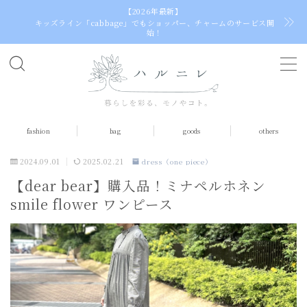
【2026年最新】
キッズライン「cabbage」でもショッパー、チャームのサービス開
始！
MENU
home
fashion
bag
goods
others
fashion
tops
2024.09.01
2025.02.21
dress（one piece）
【dear bear】購入品！ミナペルホネン
dress（one piece）
smile flower ワンピース
skirt
socks
bag
egg bag