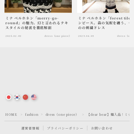
ミナ ペルホネン「merry-go-
ミナ ペルホネン「forest tile
round」の魅力。幻と言われるテキ
ンピース。森の気配を纏う、一
スタイルの秘密を徹底解剖
のの刺繍ドレス
2026.02.09
dress（one piece）
2025.04.05
dress（one 
HOME
fashion
dress（one piece）
【dear bear】購入品！ミナペ
＞
＞
＞
運営者情報
プライバシーポリシー
お問い合わせ