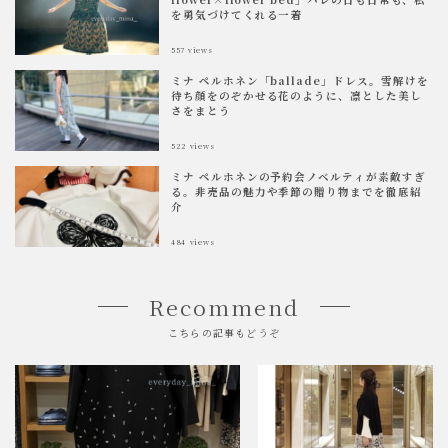
を勇気づけてくれる一着
557
views
ミナ ペルホネン「ballade」ドレス。雪解けを
待ち顔をのぞかせる花のように、凛とした美し
さをまとう
522
views
ミナ ペルホネンの予約会ノベルティが素敵すぎ
る。非売品の魅力や季節の贈り物までを徹底紹
介
484
views
Recommend
こちらの記事もどうぞ