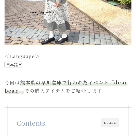
ショルダーバッグ
toast bag
mini bag
goods
動物クッション
＜Language＞
＜
table ware
L
others(goods)
a
今回は
熊本県の早川倉庫で行われたイベント「dear
n
bear,」
での購入アイテムをご紹介します。
others(recommend)
g
u
all
a
g
Contents
CLOSE
e
言