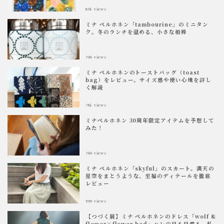
891
views
ミナ ペルホネン「tambourine」のミニタン
ク。冬のランチを温める、小さな相棒
796
views
ミナ ペルホネンのトーストバッグ（toast
bag）をレビュー。サイズ感や使い心地を詳し
く解説
781
views
ミナペルホネン 30周年限定アイテムを予想して
みた！
760
views
ミナ ペルホネン「skyful」のスカート。満天の
星空をまとうような、至福のディテールを徹底
レビュー
599
views
【つづく展】ミナ ペルホネンのドレス「wolf &
flower×flower bed」ハレの日も日常も、私