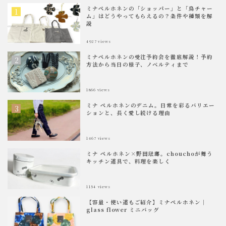
ミナペルホネンの「ショッパー」と「鳥チャー
ム」はどうやってもらえるの？条件や種類を解
説
4927
views
ミナペルホネンの受注予約会を徹底解説！予約
方法から当日の様子、ノベルティまで
1866
views
ミナ ペルホネンのデニム。日常を彩るバリエー
ションと、長く愛し続ける理由
1467
views
ミナ ペルホネン×野田琺瑯。chouchoが舞う
キッチン道具で、料理を楽しく
1154
views
【容量・使い道もご紹介】ミナペルホネン｜
glass flower ミニバッグ